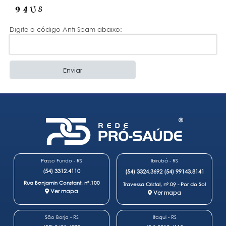
Digite o código Anti-Spam abaixo:
Passo Fundo - RS
Ibirubá - RS
(54) 3312.4110
(54) 3324.3692
(54) 99143.8141
Rua Benjamin Constant, nº.100
Travessa Cristal, nº.09 - Por do Sol
Ver mapa
Ver mapa
São Borja - RS
Itaqui - RS