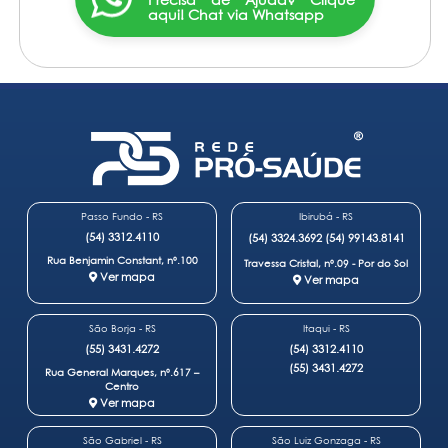
aqui! Chat via Whatsapp
Passo Fundo - RS
Ibirubá - RS
(54) 3312.4110
(54) 3324.3692
(54) 99143.8141
Rua Benjamin Constant, nº.100
Travessa Cristal, nº.09 - Por do Sol
Ver mapa
Ver mapa
São Borja - RS
Itaqui - RS
(55) 3431.4272
(54) 3312.4110
(55) 3431.4272
Rua General Marques, nº.617 –
Centro
Ver mapa
São Gabriel - RS
São Luiz Gonzaga - RS