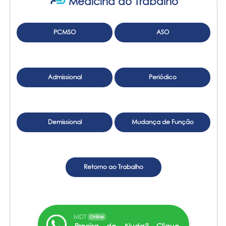
Medicina do Trabalho
PCMSO
ASO
Admissional
Periódico
Demissional
Mudança de Função
Retorno ao Trabalho
MDT
Online
Precisa de Ajuda? Clique