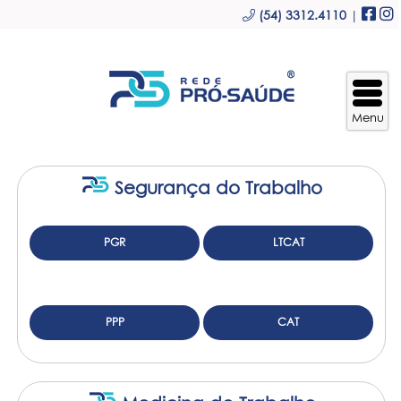
(54) 3312.4110
|
Segurança do Trabalho
PGR
LTCAT
PPP
CAT