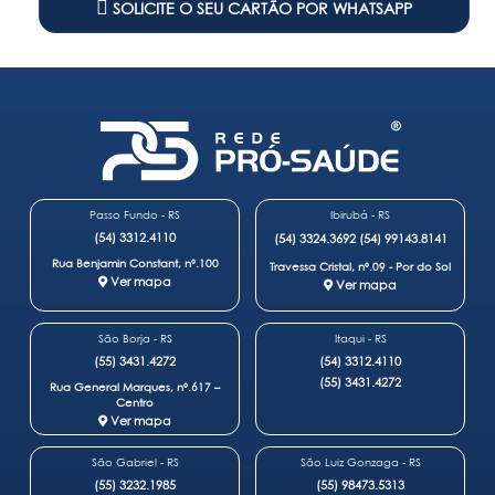
SOLICITE O SEU CARTÃO POR WHATSAPP
Passo Fundo - RS
Ibirubá - RS
(54) 3312.4110
(54) 3324.3692
(54) 99143.8141
Rua Benjamin Constant, nº.100
Travessa Cristal, nº.09 - Por do Sol
Ver mapa
Ver mapa
São Borja - RS
Itaqui - RS
(55) 3431.4272
(54) 3312.4110
(55) 3431.4272
Rua General Marques, nº.617 –
Centro
Ver mapa
São Gabriel - RS
São Luiz Gonzaga - RS
(55) 3232.1985
(55) 98473.5313